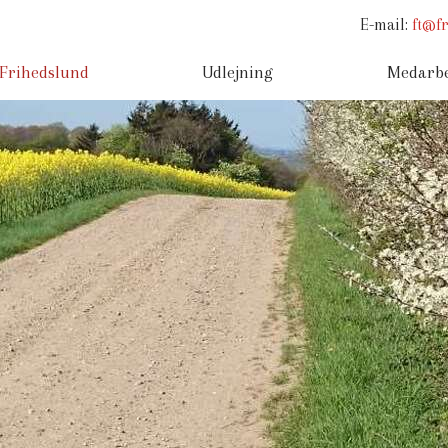
E-mail:
ft@f
Frihedslund
Udlejning
Medarbe