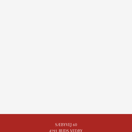
SÆBYVEJ 60
4291 RUDS VEDBY​