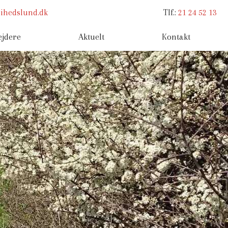
rihedslund.dk
Tlf.: ​
21 24 52 13
jdere
Aktuelt
Kontakt